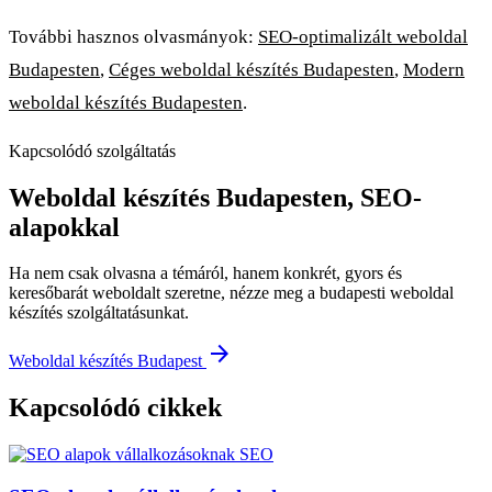
További hasznos olvasmányok:
SEO-optimalizált weboldal
Budapesten
,
Céges weboldal készítés Budapesten
,
Modern
weboldal készítés Budapesten
.
Kapcsolódó szolgáltatás
Weboldal készítés Budapesten, SEO-
alapokkal
Ha nem csak olvasna a témáról, hanem konkrét, gyors és
keresőbarát weboldalt szeretne, nézze meg a budapesti weboldal
készítés szolgáltatásunkat.
arrow_forward
Weboldal készítés Budapest
Kapcsolódó cikkek
SEO