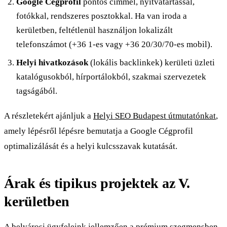
Google Cégprofil
pontos címmel, nyitvatartással,
fotókkal, rendszeres posztokkal. Ha van iroda a
kerületben, feltétlenül használjon lokalizált
telefonszámot (+36 1-es vagy +36 20/30/70-es mobil).
Helyi hivatkozások
(lokális backlinkek) kerületi üzleti
katalógusokból, hírportálokból, szakmai szervezetek
tagságából.
A részletekért ajánljuk a
Helyi SEO Budapest útmutatónkat
,
amely lépésről lépésre bemutatja a Google Cégprofil
optimalizálását és a helyi kulcsszavak kutatását.
Árak és tipikus projektek az V.
kerületben
A belvárosi ügyfeleink jellemzően a prémium szegmensben