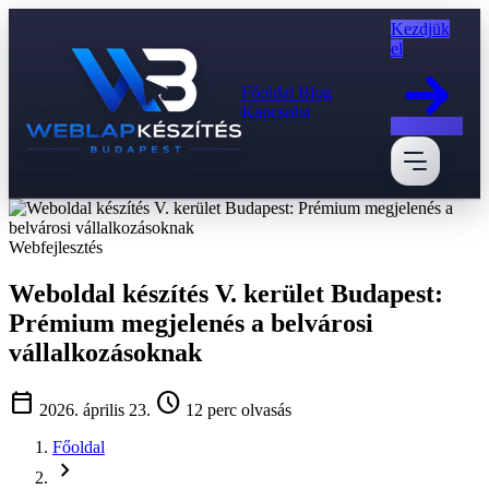
Kezdjük
el
Főoldal
Blog
Kapcsolat
Webfejlesztés
Weboldal készítés V. kerület Budapest:
Prémium megjelenés a belvárosi
vállalkozásoknak
calendar_today
schedule
2026. április 23.
12 perc olvasás
Főoldal
chevron_right