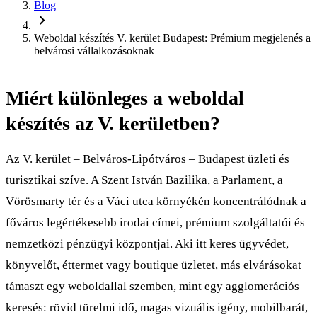
Blog
chevron_right
Weboldal készítés V. kerület Budapest: Prémium megjelenés a
belvárosi vállalkozásoknak
Miért különleges a weboldal
készítés az V. kerületben?
Az V. kerület – Belváros-Lipótváros – Budapest üzleti és
turisztikai szíve. A Szent István Bazilika, a Parlament, a
Vörösmarty tér és a Váci utca környékén koncentrálódnak a
főváros legértékesebb irodai címei, prémium szolgáltatói és
nemzetközi pénzügyi központjai. Aki itt keres ügyvédet,
könyvelőt, éttermet vagy boutique üzletet, más elvárásokat
támaszt egy weboldallal szemben, mint egy agglomerációs
keresés: rövid türelmi idő, magas vizuális igény, mobilbarát,