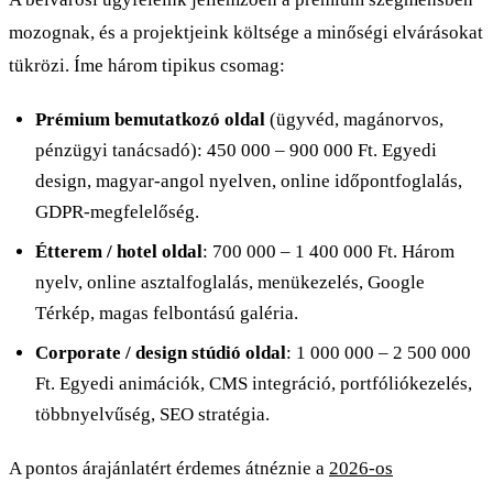
mozognak, és a projektjeink költsége a minőségi elvárásokat
tükrözi. Íme három tipikus csomag:
Prémium bemutatkozó oldal
(ügyvéd, magánorvos,
pénzügyi tanácsadó): 450 000 – 900 000 Ft. Egyedi
design, magyar-angol nyelven, online időpontfoglalás,
GDPR-megfelelőség.
Étterem / hotel oldal
: 700 000 – 1 400 000 Ft. Három
nyelv, online asztalfoglalás, menükezelés, Google
Térkép, magas felbontású galéria.
Corporate / design stúdió oldal
: 1 000 000 – 2 500 000
Ft. Egyedi animációk, CMS integráció, portfóliókezelés,
többnyelvűség, SEO stratégia.
A pontos árajánlatért érdemes átnéznie a
2026-os