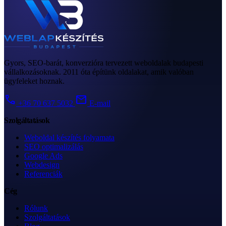
Gyors, SEO-barát, konverzióra tervezett weboldalak budapesti
vállalkozásoknak. 2011 óta építünk oldalakat, amik valóban
ügyfeleket hoznak.
call
mail
+36 70 637 5032
E-mail
Szolgáltatások
Weboldal készítés folyamata
SEO optimalizálás
Google Ads
Webdesign
Referenciák
Cég
Rólunk
Szolgáltatások