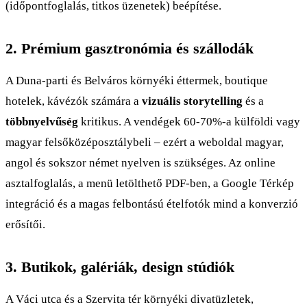
(időpontfoglalás, titkos üzenetek) beépítése.
2. Prémium gasztronómia és szállodák
A Duna-parti és Belváros környéki éttermek, boutique
hotelek, kávézók számára a
vizuális storytelling
és a
többnyelvűség
kritikus. A vendégek 60-70%-a külföldi vagy
magyar felsőközéposztálybeli – ezért a weboldal magyar,
angol és sokszor német nyelven is szükséges. Az online
asztalfoglalás, a menü letölthető PDF-ben, a Google Térkép
integráció és a magas felbontású ételfotók mind a konverzió
erősítői.
3. Butikok, galériák, design stúdiók
A Váci utca és a Szervita tér környéki divatüzletek,