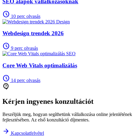
SEO alapok vállalkozásoknak
schedule
10 perc olvasás
Design
Webdesign trendek 2026
schedule
9 perc olvasás
SEO
Core Web Vitals optimalizálás
schedule
14 perc olvasás
contact_support
Kérjen ingyenes konzultációt
Beszéljük meg, hogyan segíthetünk vállalkozása online jelenlétének
fejlesztésében. Az első konzultáció díjmentes.
arrow_forward
Kapcsolatfelvétel