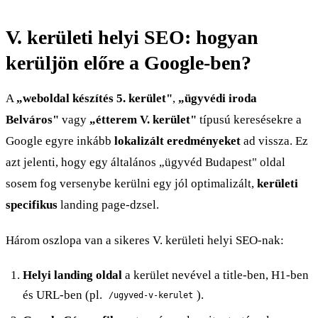
V. kerületi helyi SEO: hogyan
kerüljön előre a Google-ben?
A
„weboldal készítés 5. kerület"
,
„ügyvédi iroda
Belváros"
vagy
„étterem V. kerület"
típusú keresésekre a
Google egyre inkább
lokalizált eredményeket
ad vissza. Ez
azt jelenti, hogy egy általános „ügyvéd Budapest" oldal
sosem fog versenybe kerülni egy jól optimalizált,
kerületi
specifikus
landing page-dzsel.
Három oszlopa van a sikeres V. kerületi helyi SEO-nak:
Helyi landing oldal
a kerület nevével a title-ben, H1-ben
és URL-ben (pl.
).
/ugyved-v-kerulet