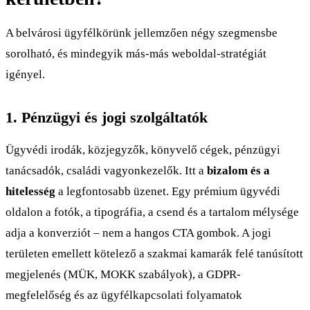
A belvárosi ügyfélkörünk jellemzően négy szegmensbe
sorolható, és mindegyik más-más weboldal-stratégiát
igényel.
1. Pénzügyi és jogi szolgáltatók
Ügyvédi irodák, közjegyzők, könyvelő cégek, pénzügyi
tanácsadók, családi vagyonkezelők. Itt a
bizalom és a
hitelesség
a legfontosabb üzenet. Egy prémium ügyvédi
oldalon a fotók, a tipográfia, a csend és a tartalom mélysége
adja a konverziót – nem a hangos CTA gombok. A jogi
területen emellett kötelező a szakmai kamarák felé tanúsított
megjelenés (MÜK, MOKK szabályok), a GDPR-
megfelelőség és az ügyfélkapcsolati folyamatok