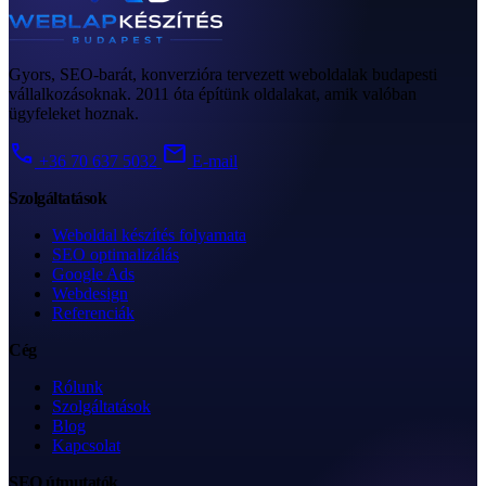
Gyors, SEO-barát, konverzióra tervezett weboldalak budapesti
vállalkozásoknak. 2011 óta építünk oldalakat, amik valóban
ügyfeleket hoznak.
call
mail
+36 70 637 5032
E-mail
Szolgáltatások
Weboldal készítés folyamata
SEO optimalizálás
Google Ads
Webdesign
Referenciák
Cég
Rólunk
Szolgáltatások
Blog
Kapcsolat
SEO útmutatók