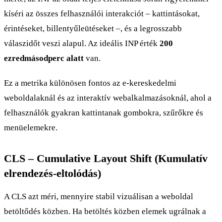
kíséri az összes felhasználói interakciót – kattintásokat,
érintéseket, billentyűleütéseket –, és a legrosszabb
válaszidőt veszi alapul. Az ideális INP érték
200
ezredmásodperc alatt
van.
Ez a metrika különösen fontos az e-kereskedelmi
weboldalaknál és az interaktív webalkalmazásoknál, ahol a
felhasználók gyakran kattintanak gombokra, szűrőkre és
menüelemekre.
CLS – Cumulative Layout Shift (Kumulatív
elrendezés-eltolódás)
A CLS azt méri, mennyire stabil vizuálisan a weboldal
betöltődés közben. Ha betöltés közben elemek ugrálnak a