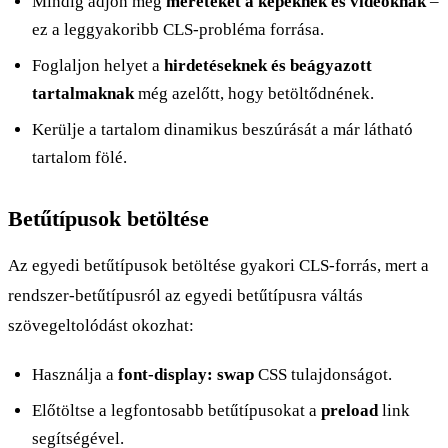
Mindig adjon meg
méreteket a képeknek és videóknak
–
ez a leggyakoribb CLS-probléma forrása.
Foglaljon helyet a
hirdetéseknek és beágyazott
tartalmaknak
még azelőtt, hogy betöltődnének.
Kerülje a tartalom dinamikus beszúrását a már látható
tartalom fölé.
Betűtípusok betöltése
Az egyedi betűtípusok betöltése gyakori CLS-forrás, mert a
rendszer-betűtípusról az egyedi betűtípusra váltás
szövegeltolódást okozhat:
Használja a
font-display: swap
CSS tulajdonságot.
Előtöltse a legfontosabb betűtípusokat a
preload
link
segítségével.