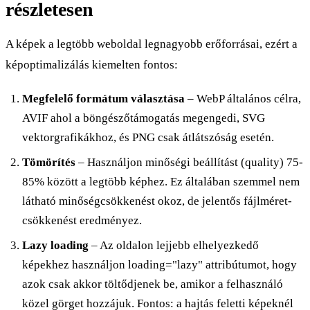
részletesen
A képek a legtöbb weboldal legnagyobb erőforrásai, ezért a
képoptimalizálás kiemelten fontos:
Megfelelő formátum választása
– WebP általános célra,
AVIF ahol a böngészőtámogatás megengedi, SVG
vektorgrafikákhoz, és PNG csak átlátszóság esetén.
Tömörítés
– Használjon minőségi beállítást (quality) 75-
85% között a legtöbb képhez. Ez általában szemmel nem
látható minőségcsökkenést okoz, de jelentős fájlméret-
csökkenést eredményez.
Lazy loading
– Az oldalon lejjebb elhelyezkedő
képekhez használjon loading="lazy" attribútumot, hogy
azok csak akkor töltődjenek be, amikor a felhasználó
közel görget hozzájuk. Fontos: a hajtás feletti képeknél