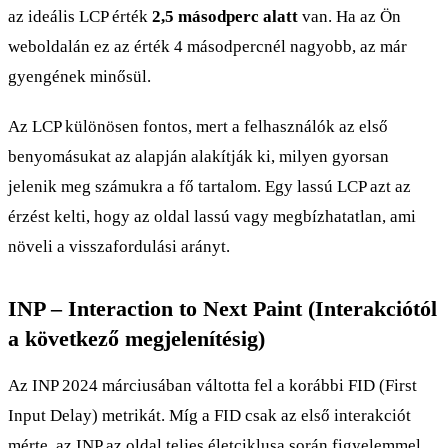
az ideális LCP érték
2,5 másodperc alatt
van. Ha az Ön
weboldalán ez az érték 4 másodpercnél nagyobb, az már
gyengének minősül.
Az LCP különösen fontos, mert a felhasználók az első
benyomásukat az alapján alakítják ki, milyen gyorsan
jelenik meg számukra a fő tartalom. Egy lassú LCP azt az
érzést kelti, hogy az oldal lassú vagy megbízhatatlan, ami
növeli a visszafordulási arányt.
INP – Interaction to Next Paint (Interakciótól
a következő megjelenítésig)
Az INP 2024 márciusában váltotta fel a korábbi FID (First
Input Delay) metrikát. Míg a FID csak az első interakciót
mérte, az INP az oldal teljes életciklusa során figyelemmel