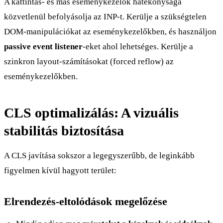
A kattintás- és más eseménykezelők hatékonysága
közvetlenül befolyásolja az INP-t. Kerülje a szükségtelen
DOM-manipulációkat az eseménykezelőkben, és használjon
passive event listener
-eket ahol lehetséges. Kerülje a
szinkron layout-számításokat (forced reflow) az
eseménykezelőkben.
CLS optimalizálás: A vizuális
stabilitás biztosítása
A CLS javítása sokszor a legegyszerűbb, de leginkább
figyelmen kívül hagyott terület:
Elrendezés-eltolódások megelőzése