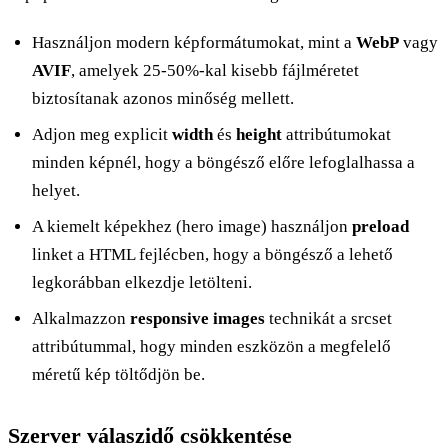
Használjon modern képformátumokat, mint a
WebP
vagy
AVIF
, amelyek 25-50%-kal kisebb fájlméretet
biztosítanak azonos minőség mellett.
Adjon meg explicit
width
és
height
attribútumokat
minden képnél, hogy a böngésző előre lefoglalhassa a
helyet.
A kiemelt képekhez (hero image) használjon
preload
linket a HTML fejlécben, hogy a böngésző a lehető
legkorábban elkezdje letölteni.
Alkalmazzon
responsive images
technikát a srcset
attribútummal, hogy minden eszközön a megfelelő
méretű kép töltődjön be.
Szerver válaszidő csökkentése