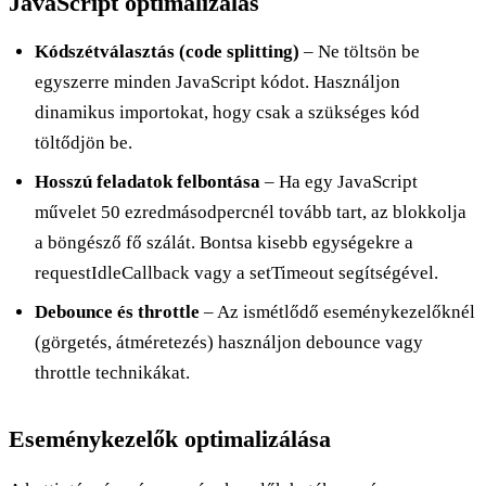
JavaScript optimalizálás
Kódszétválasztás (code splitting)
– Ne töltsön be
egyszerre minden JavaScript kódot. Használjon
dinamikus importokat, hogy csak a szükséges kód
töltődjön be.
Hosszú feladatok felbontása
– Ha egy JavaScript
művelet 50 ezredmásodpercnél tovább tart, az blokkolja
a böngésző fő szálát. Bontsa kisebb egységekre a
requestIdleCallback vagy a setTimeout segítségével.
Debounce és throttle
– Az ismétlődő eseménykezelőknél
(görgetés, átméretezés) használjon debounce vagy
throttle technikákat.
Eseménykezelők optimalizálása