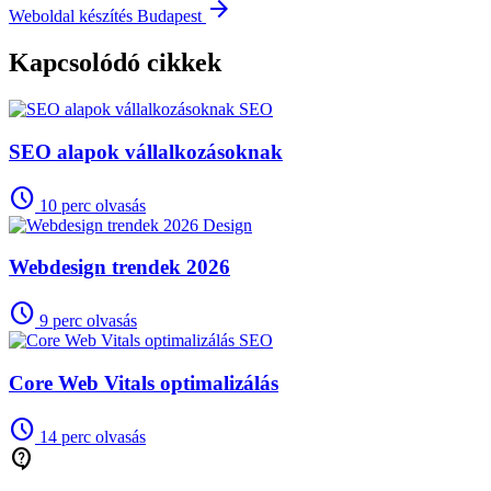
arrow_forward
Weboldal készítés Budapest
Kapcsolódó cikkek
SEO
SEO alapok vállalkozásoknak
schedule
10 perc olvasás
Design
Webdesign trendek 2026
schedule
9 perc olvasás
SEO
Core Web Vitals optimalizálás
schedule
14 perc olvasás
contact_support