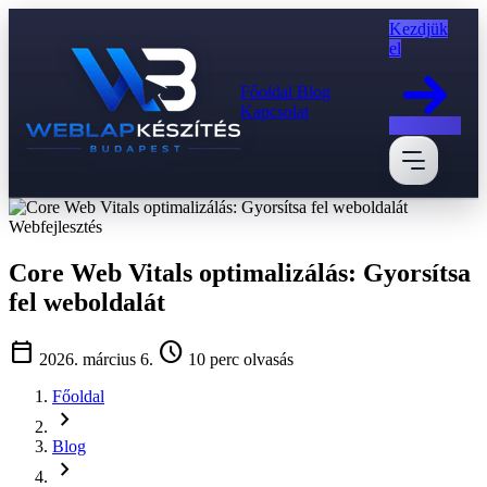
Kezdjük
el
Főoldal
Blog
Kapcsolat
Webfejlesztés
Core Web Vitals optimalizálás: Gyorsítsa
fel weboldalát
calendar_today
schedule
2026. március 6.
10 perc olvasás
Főoldal
chevron_right
Blog
chevron_right