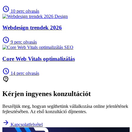
schedule
10 perc olvasás
Design
Webdesign trendek 2026
schedule
9 perc olvasás
SEO
Core Web Vitals optimalizálás
schedule
14 perc olvasás
contact_support
Kérjen ingyenes konzultációt
Beszéljük meg, hogyan segíthetünk vállalkozása online jelenlétének
fejlesztésében. Az első konzultáció díjmentes.
arrow_forward
Kapcsolatfelvétel