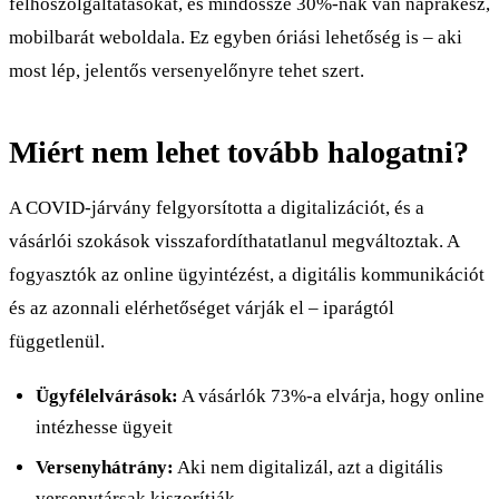
felhőszolgáltatásokat, és mindössze 30%-nak van naprakész,
mobilbarát weboldala. Ez egyben óriási lehetőség is – aki
most lép, jelentős versenyelőnyre tehet szert.
Miért nem lehet tovább halogatni?
A COVID-járvány felgyorsította a digitalizációt, és a
vásárlói szokások visszafordíthatatlanul megváltoztak. A
fogyasztók az online ügyintézést, a digitális kommunikációt
és az azonnali elérhetőséget várják el – iparágtól
függetlenül.
Ügyfélelvárások:
A vásárlók 73%-a elvárja, hogy online
intézhesse ügyeit
Versenyhátrány:
Aki nem digitalizál, azt a digitális
versenytársak kiszorítják