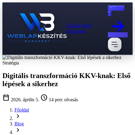
Kezdjük
el
Főoldal
Blog
Kapcsolat
Stratégia
Digitális transzformáció KKV-knak: Első
lépések a sikerhez
calendar_today
schedule
2026. április 5.
14 perc olvasás
Főoldal
chevron_right
Blog
chevron_right