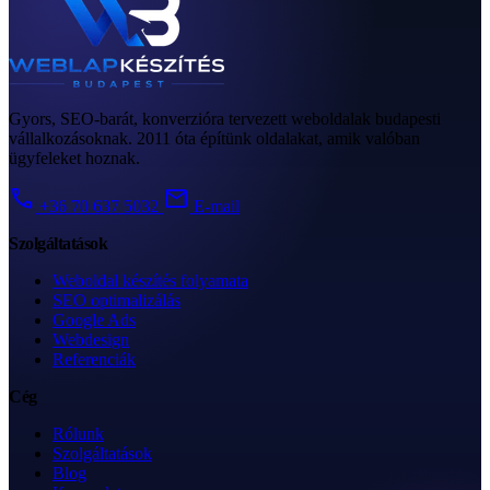
Gyors, SEO-barát, konverzióra tervezett weboldalak budapesti
vállalkozásoknak. 2011 óta építünk oldalakat, amik valóban
ügyfeleket hoznak.
call
mail
+36 70 637 5032
E-mail
Szolgáltatások
Weboldal készítés folyamata
SEO optimalizálás
Google Ads
Webdesign
Referenciák
Cég
Rólunk
Szolgáltatások
Blog