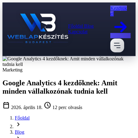
Kezdjük
el
Főoldal
Blog
Kapcsolat
Marketing
Google Analytics 4 kezdőknek: Amit
minden vállalkozónak tudnia kell
calendar_today
schedule
2026. április 18.
12 perc olvasás
Főoldal
chevron_right
Blog