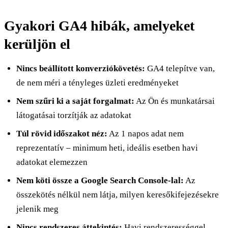
Gyakori GA4 hibák, amelyeket
kerüljön el
Nincs beállított konverziókövetés:
GA4 telepítve van,
de nem méri a tényleges üzleti eredményeket
Nem szűri ki a saját forgalmat:
Az Ön és munkatársai
látogatásai torzítják az adatokat
Túl rövid időszakot néz:
Az 1 napos adat nem
reprezentatív – minimum heti, ideális esetben havi
adatokat elemezzen
Nem köti össze a Google Search Console-lal:
Az
összekötés nélkül nem látja, milyen keresőkifejezésekre
jelenik meg
Nincs rendszeres áttekintés:
Havi rendszerességgel