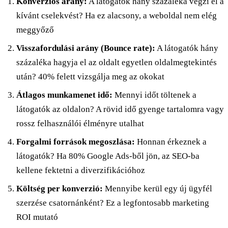
Konverziós arány:
A látogatók hány százaléka végzi el a
kívánt cselekvést? Ha ez alacsony, a weboldal nem elég
meggyőző
Visszafordulási arány (Bounce rate):
A látogatók hány
százaléka hagyja el az oldalt egyetlen oldalmegtekintés
után? 40% felett vizsgálja meg az okokat
Átlagos munkamenet idő:
Mennyi időt töltenek a
látogatók az oldalon? A rövid idő gyenge tartalomra vagy
rossz felhasználói élményre utalhat
Forgalmi források megoszlása:
Honnan érkeznek a
látogatók? Ha 80% Google Ads-ből jön, az SEO-ba
kellene fektetni a diverzifikációhoz
Költség per konverzió:
Mennyibe kerül egy új ügyfél
szerzése csatornánként? Ez a legfontosabb marketing
ROI mutató