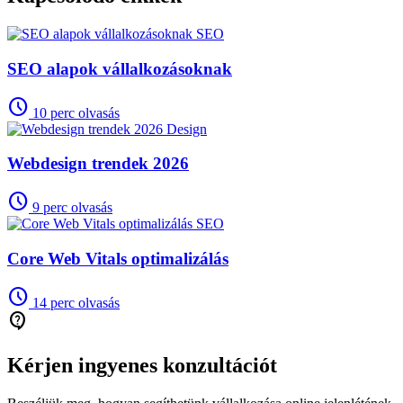
SEO
SEO alapok vállalkozásoknak
schedule
10 perc olvasás
Design
Webdesign trendek 2026
schedule
9 perc olvasás
SEO
Core Web Vitals optimalizálás
schedule
14 perc olvasás
contact_support
Kérjen ingyenes konzultációt