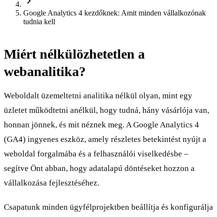
chevron_right
Google Analytics 4 kezdőknek: Amit minden vállalkozónak
tudnia kell
Miért nélkülözhetetlen a
webanalitika?
Weboldalt üzemeltetni analitika nélkül olyan, mint egy
üzletet működtetni anélkül, hogy tudná, hány vásárlója van,
honnan jönnek, és mit néznek meg. A Google Analytics 4
(GA4) ingyenes eszköz, amely részletes betekintést nyújt a
weboldal forgalmába és a felhasználói viselkedésbe –
segítve Önt abban, hogy adatalapú döntéseket hozzon a
vállalkozása fejlesztéséhez.
Csapatunk minden ügyfélprojektben beállítja és konfigurálja